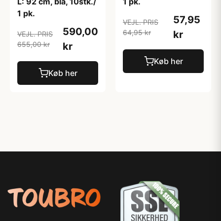
L: 92 cm, blå, 10stk./
1 pk.
1 pk.
57,95
VEJL. PRIS
590,00
64,95 kr
kr
VEJL. PRIS
655,00 kr
kr
Køb her
Køb her