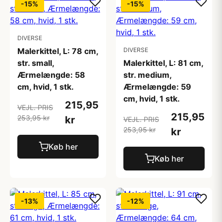
-15%
-15%
DIVERSE
Malerkittel, L: 78 cm,
DIVERSE
str. small,
Malerkittel, L: 81 cm,
Ærmelængde: 58
str. medium,
cm, hvid, 1 stk.
Ærmelængde: 59
cm, hvid, 1 stk.
215,95
VEJL. PRIS
215,95
253,95 kr
kr
VEJL. PRIS
253,95 kr
kr
Køb her
Køb her
-13%
-12%