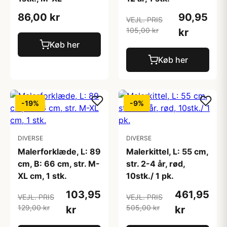
86,00 kr
90,95
VEJL. PRIS
105,00 kr
kr
Køb her
Køb her
-19%
-9%
DIVERSE
DIVERSE
Malerforklæde, L: 89
Malerkittel, L: 55 cm,
cm, B: 66 cm, str. M-
str. 2-4 år, rød,
XL cm, 1 stk.
10stk./ 1 pk.
103,95
461,95
VEJL. PRIS
VEJL. PRIS
129,00 kr
505,00 kr
kr
kr