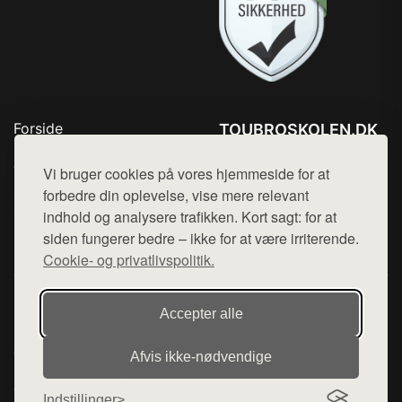
Forside
TOUBROSKOLEN.DK
Produkter
Tlf. 78768672
Top Rabatter
Vi bruger cookies på vores hjemmeside for at
Mail:
hej@want.dk
Blog
forbedre din oplevelse, vise mere relevant
Kontakt
indhold og analysere trafikken. Kort sagt: for at
Cookie- og privatlivspolitik
siden fungerer bedre – ikke for at være irriterende.
Cookie- og privatlivspolitik.
Denne side er en del af want.dk, der udgiver en række
Accepter alle
hjemmesider med præsentation af forskellige produkter fra
diverse webshops. Der sælges ikke varer fra denne side - vi
Afvis ikke‑nødvendige
henviser til de shops, som sælger varen. Vi har heller ikke
varerne på lager.
Indstillinger