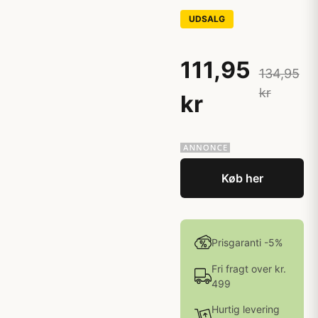
UDSALG
111,95
134,95
kr
kr
Køb her
Prisgaranti -5%
Fri fragt over kr.
499
Hurtig levering