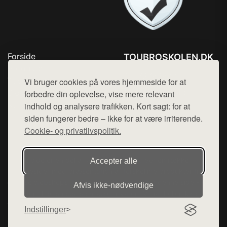
Forside
TOUBROSKOLEN.DK
Produkter
Tlf. 78768672
Top Rabatter
Vi bruger cookies på vores hjemmeside for at
Mail:
hej@want.dk
Blog
forbedre din oplevelse, vise mere relevant
Kontakt
indhold og analysere trafikken. Kort sagt: for at
Cookie- og privatlivspolitik
siden fungerer bedre – ikke for at være irriterende.
Cookie- og privatlivspolitik.
Denne side er en del af want.dk, der udgiver en række
Accepter alle
hjemmesider med præsentation af forskellige produkter fra
diverse webshops. Der sælges ikke varer fra denne side - vi
Afvis ikke‑nødvendige
henviser til de shops, som sælger varen. Vi har heller ikke
varerne på lager.
Indstillinger
© 2026 toubroskolen.dk. Alle rettigheder forbeholdes.