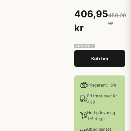
406,95
459,00
kr
kr
Køb her
Prisgaranti -5%
Fri fragt over kr.
499
Hurtig levering
1-3 dage
Ubegrænset