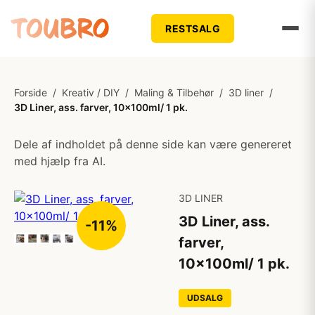
RESTSALG
Forside
/
Kreativ / DIY
/
Maling & Tilbehør
/
3D liner
/
3D Liner, ass. farver, 10x100ml/ 1 pk.
Dele af indholdet på denne side kan være genereret
med hjælp fra AI.
3D LINER
3D Liner, ass.
-11%
farver,
10x100ml/ 1 pk.
UDSALG