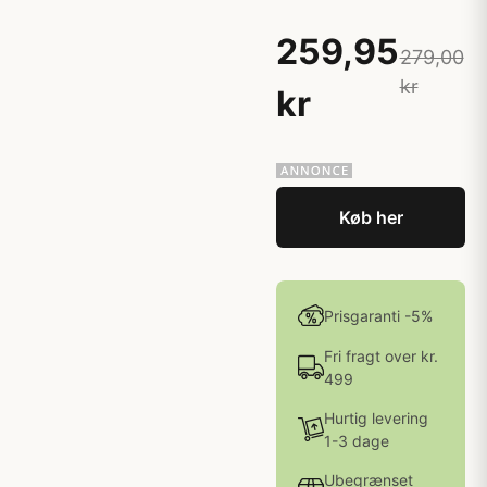
259,95
279,00
kr
kr
Køb her
Prisgaranti -5%
Fri fragt over kr.
499
Hurtig levering
1-3 dage
Ubegrænset