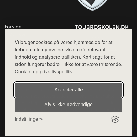
Forside
TOUBROSKOLEN.DK
Produkter
Tlf. 78768672
Top Rabatter
Vi bruger cookies på vores hjemmeside for at
Mail:
hej@want.dk
Blog
forbedre din oplevelse, vise mere relevant
Kontakt
indhold og analysere trafikken. Kort sagt: for at
Cookie- og privatlivspolitik
siden fungerer bedre – ikke for at være irriterende.
Cookie- og privatlivspolitik.
Denne side er en del af want.dk, der udgiver en række
Accepter alle
hjemmesider med præsentation af forskellige produkter fra
diverse webshops. Der sælges ikke varer fra denne side - vi
Afvis ikke‑nødvendige
henviser til de shops, som sælger varen. Vi har heller ikke
varerne på lager.
Indstillinger
© 2026 toubroskolen.dk. Alle rettigheder forbeholdes.