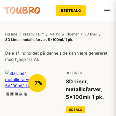
RESTSALG
Forside
/
Kreativ / DIY
/
Maling & Tilbehør
/
3D liner
/
3D Liner, metallicfarver, 5x100ml/ 1 pk.
Dele af indholdet på denne side kan være genereret
med hjælp fra AI.
3D LINER
3D Liner,
-7%
metallicfarver,
5x100ml/ 1 pk.
UDSALG