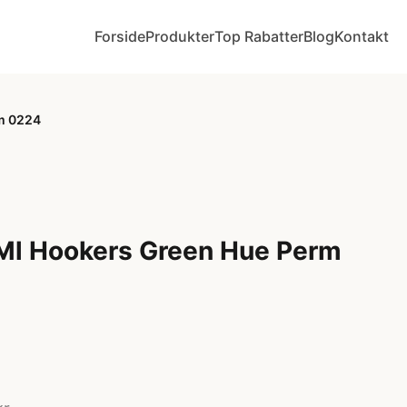
Forside
Produkter
Top Rabatter
Blog
Kontakt
m 0224
Ml Hookers Green Hue Perm