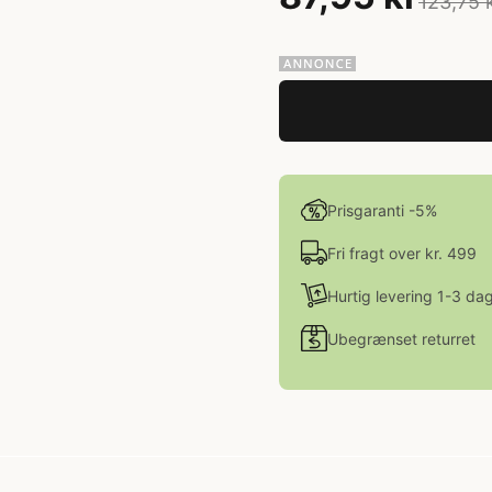
123,75 
Prisgaranti -5%
Fri fragt over kr. 499
Hurtig levering 1-3 da
Ubegrænset returret