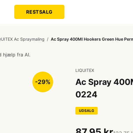
RESTSALG
QUITEX Ac Spraymaling
/
Ac Spray 400Ml Hookers Green Hue Per
 hjælp fra AI.
LIQUITEX
Ac Spray 400
-29%
0224
UDSALG
87,95 kr