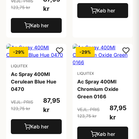
VEJL. PRIS
123,75 kr
kr
Køb her
Køb her
-29%
-29%
LIQUITEX
Ac Spray 400Ml
LIQUITEX
Cerulean Blue Hue
Ac Spray 400Ml
0470
Chromium Oxide
Green 0166
87,95
VEJL. PRIS
87,95
123,75 kr
kr
VEJL. PRIS
123,75 kr
kr
Køb her
Køb her