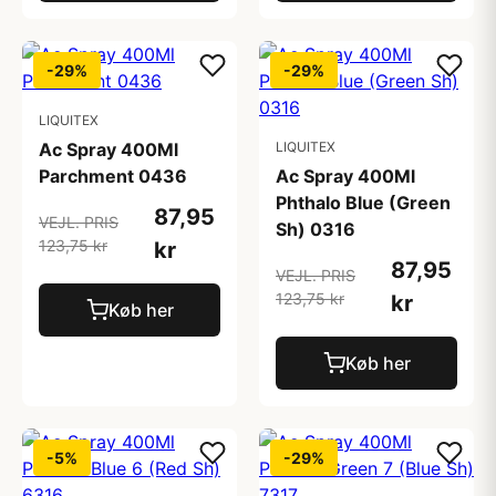
-29%
-29%
LIQUITEX
Ac Spray 400Ml
LIQUITEX
Parchment 0436
Ac Spray 400Ml
Phthalo Blue (Green
87,95
VEJL. PRIS
Sh) 0316
123,75 kr
kr
87,95
VEJL. PRIS
123,75 kr
kr
Køb her
Køb her
-5%
-29%