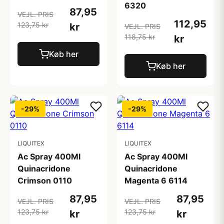
6320
87,95
VEJL. PRIS
112,95
123,75 kr
kr
VEJL. PRIS
118,75 kr
kr
Køb her
Køb her
-29%
-29%
LIQUITEX
LIQUITEX
Ac Spray 400Ml
Ac Spray 400Ml
Quinacridone
Quinacridone
Crimson 0110
Magenta 6 6114
87,95
87,95
VEJL. PRIS
VEJL. PRIS
123,75 kr
123,75 kr
kr
kr