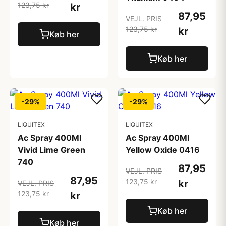
123,75 kr
kr
87,95
VEJL. PRIS
123,75 kr
kr
Køb her
Køb her
-29%
-29%
LIQUITEX
LIQUITEX
Ac Spray 400Ml
Ac Spray 400Ml
Vivid Lime Green
Yellow Oxide 0416
740
87,95
VEJL. PRIS
87,95
123,75 kr
kr
VEJL. PRIS
123,75 kr
kr
Køb her
Køb her