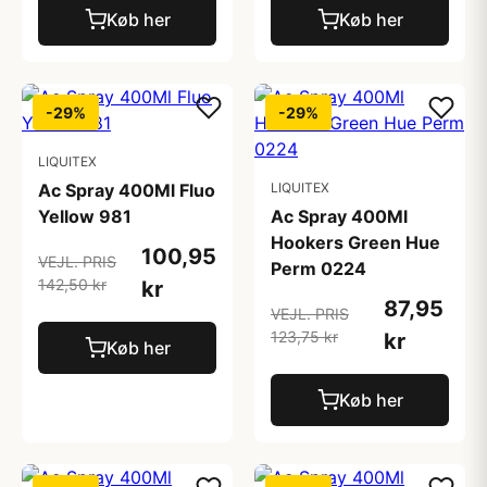
Køb her
Køb her
-29%
-29%
LIQUITEX
Ac Spray 400Ml Fluo
LIQUITEX
Yellow 981
Ac Spray 400Ml
Hookers Green Hue
100,95
VEJL. PRIS
Perm 0224
142,50 kr
kr
87,95
VEJL. PRIS
123,75 kr
kr
Køb her
Køb her