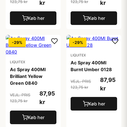
123,75 kr
123,75 kr
kr
kr
Køb her
Køb her
-29%
-29%
LIQUITEX
LIQUITEX
Ac Spray 400Ml
Ac Spray 400Ml
Burnt Umber 0128
Brilliant Yellow
87,95
VEJL. PRIS
Green 0840
123,75 kr
kr
87,95
VEJL. PRIS
123,75 kr
kr
Køb her
Køb her