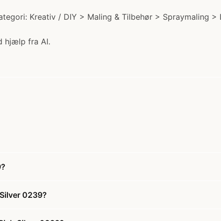
tegori: Kreativ / DIY > Maling & Tilbehør > Spraymaling > 
 hjælp fra AI.
9?
Silver 0239?