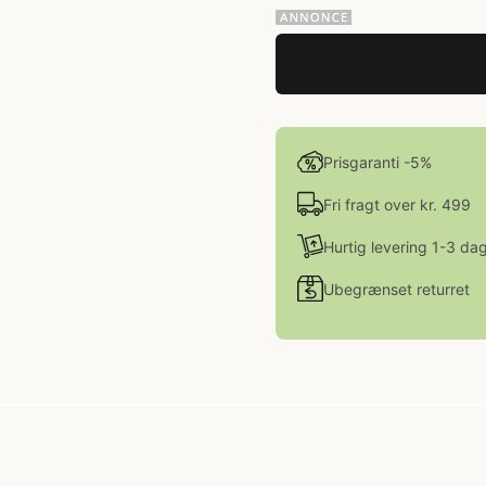
Prisgaranti -5%
Fri fragt over kr. 499
Hurtig levering 1-3 da
Ubegrænset returret