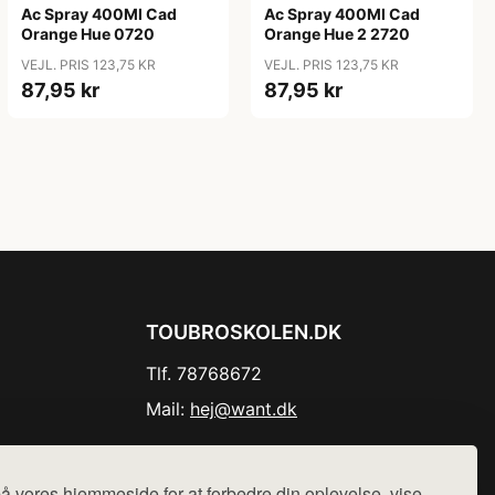
Ac Spray 400Ml Cad
Ac Spray 400Ml Cad
Orange Hue 0720
Orange Hue 2 2720
VEJL. PRIS 123,75 KR
VEJL. PRIS 123,75 KR
87,95 kr
87,95 kr
TOUBROSKOLEN.DK
Tlf. 78768672
Mail:
hej@want.dk
Cookie- og privatlivspolitik
å vores hjemmeside for at forbedre din oplevelse, vise