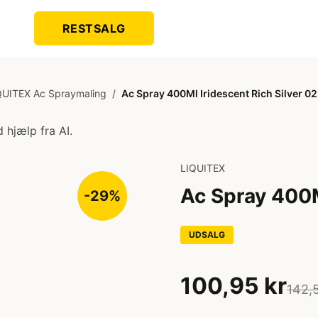
RESTSALG
QUITEX Ac Spraymaling
/
Ac Spray 400Ml Iridescent Rich Silver 0
 hjælp fra AI.
LIQUITEX
Ac Spray 400M
-29%
UDSALG
100,95 kr
142,