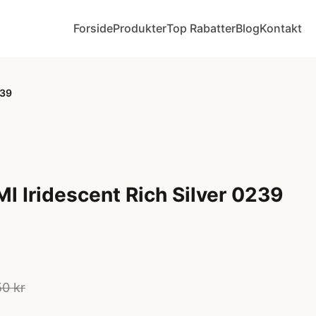
Forside
Produkter
Top Rabatter
Blog
Kontakt
239
l Iridescent Rich Silver 0239
50 kr