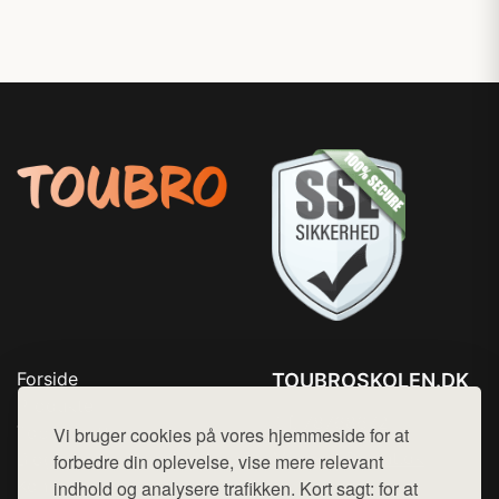
Forside
TOUBROSKOLEN.DK
Produkter
Tlf. 78768672
Top Rabatter
Vi bruger cookies på vores hjemmeside for at
Mail:
hej@want.dk
Blog
forbedre din oplevelse, vise mere relevant
Kontakt
indhold og analysere trafikken. Kort sagt: for at