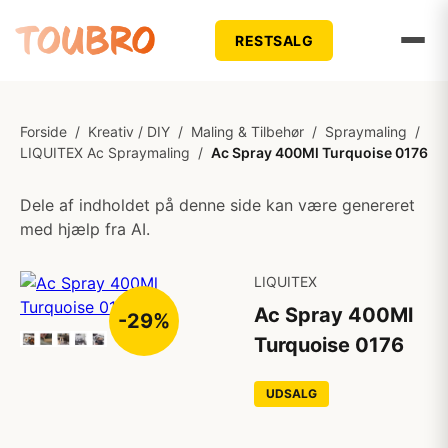
RESTSALG
Forside
/
Kreativ / DIY
/
Maling & Tilbehør
/
Spraymaling
/
LIQUITEX Ac Spraymaling
/
Ac Spray 400Ml Turquoise 0176
Dele af indholdet på denne side kan være genereret
med hjælp fra AI.
LIQUITEX
Ac Spray 400Ml
-29%
Turquoise 0176
UDSALG