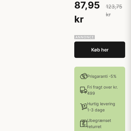
87,95
123,75
kr
kr
Køb her
Prisgaranti -5%
Fri fragt over kr.
499
Hurtig levering
1-3 dage
Ubegrænset
returret