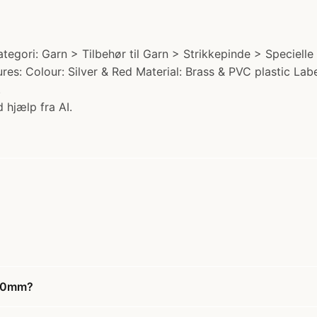
ori: Garn > Tilbehør til Garn > Strikkepinde > Speciell
res: Colour: Silver & Red Material: Brass & PVC plastic Label
.
 hjælp fra AI.
5,0mm?