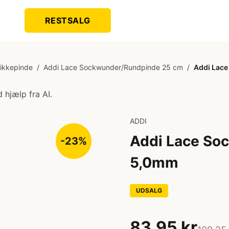
RESTSALG
rikkepinde
/
Addi Lace Sockwunder/Rundpinde 25 cm
/
Addi Lac
 hjælp fra AI.
ADDI
Addi Lace So
-23%
5,0mm
UDSALG
83,95 kr