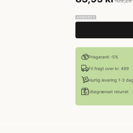
109,25 
Prisgaranti -5%
Fri fragt over kr. 499
Hurtig levering 1-3 da
Ubegrænset returret