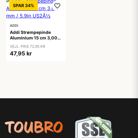
SPAR 34%
ADDI
Addi Strømpepinde
Aluminium 15 cm 3,00
mm / 5.9in US2Â½
VEJL. PRIS 72,95 KR
47,95 kr