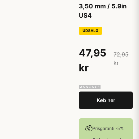
3,50 mm / 5.9in
US4
UDSALG
47,95
72,95
kr
kr
Køb her
Prisgaranti -5%