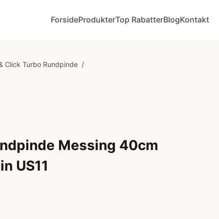
Forside
Produkter
Top Rabatter
Blog
Kontakt
& Click Turbo Rundpinde
/
undpinde Messing 40cm
in US11