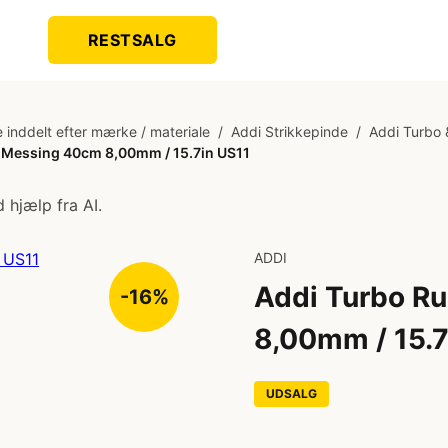
RESTSALG
 inddelt efter mærke / materiale
/
Addi Strikkepinde
/
Addi Turbo 
 Messing 40cm 8,00mm / 15.7in US11
 hjælp fra AI.
ADDI
Addi Turbo R
-16%
8,00mm / 15.7
UDSALG