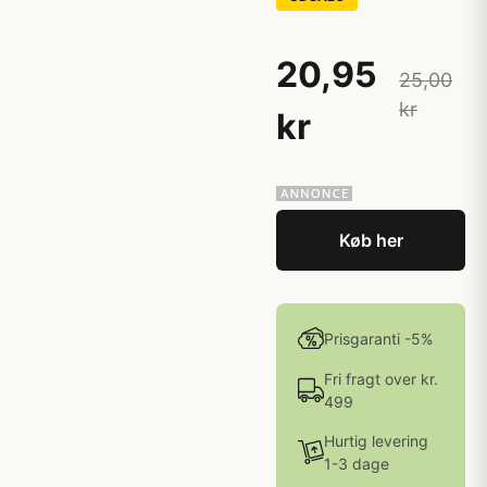
20,95
25,00
kr
kr
Køb her
Prisgaranti -5%
Fri fragt over kr.
499
Hurtig levering
1-3 dage