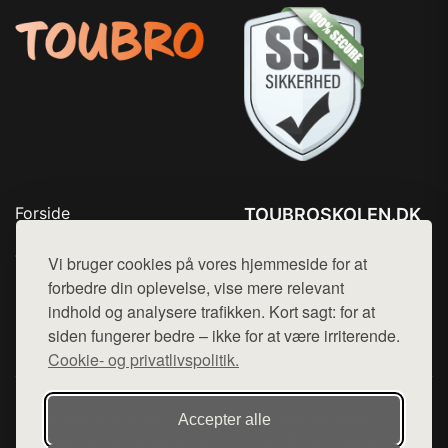
Forside
TOUBROSKOLEN.DK
Produkter
Tlf. 78768672
Top Rabatter
Vi bruger cookies på vores hjemmeside for at
Mail:
hej@want.dk
Blog
forbedre din oplevelse, vise mere relevant
Kontakt
indhold og analysere trafikken. Kort sagt: for at
Cookie- og privatlivspolitik
siden fungerer bedre – ikke for at være irriterende.
Cookie- og privatlivspolitik.
Denne side er en del af want.dk, der udgiver en række
Accepter alle
hjemmesider med præsentation af forskellige produkter fra