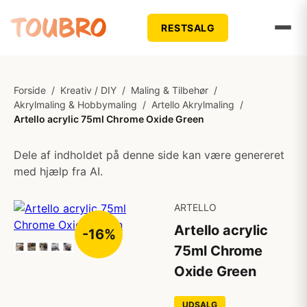
RESTSALG
Forside
/
Kreativ / DIY
/
Maling & Tilbehør
/
Akrylmaling & Hobbymaling
/
Artello Akrylmaling
/
Artello acrylic 75ml Chrome Oxide Green
Dele af indholdet på denne side kan være genereret
med hjælp fra AI.
ARTELLO
Artello acrylic
-16%
75ml Chrome
Oxide Green
UDSALG