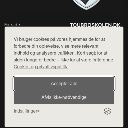
Forside
TOUBROSKOLEN.DK
Produkter
Tlf. 78768672
Top Rabatter
Vi bruger cookies på vores hjemmeside for at
Mail:
hej@want.dk
Blog
forbedre din oplevelse, vise mere relevant
Kontakt
indhold og analysere trafikken. Kort sagt: for at
Cookie- og privatlivspolitik
siden fungerer bedre – ikke for at være irriterende.
Cookie- og privatlivspolitik.
Denne side er en del af want.dk, der udgiver en række
Accepter alle
hjemmesider med præsentation af forskellige produkter fra
diverse webshops. Der sælges ikke varer fra denne side - vi
Afvis ikke‑nødvendige
henviser til de shops, som sælger varen. Vi har heller ikke
varerne på lager.
Indstillinger
© 2026 toubroskolen.dk. Alle rettigheder forbeholdes.