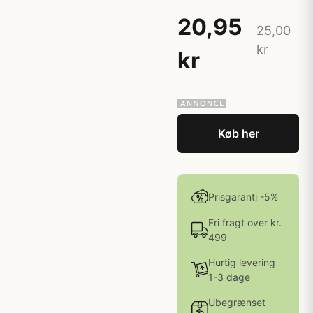
20,95
25,00
kr
kr
Køb her
Prisgaranti -5%
Fri fragt over kr.
499
Hurtig levering
1-3 dage
Ubegrænset