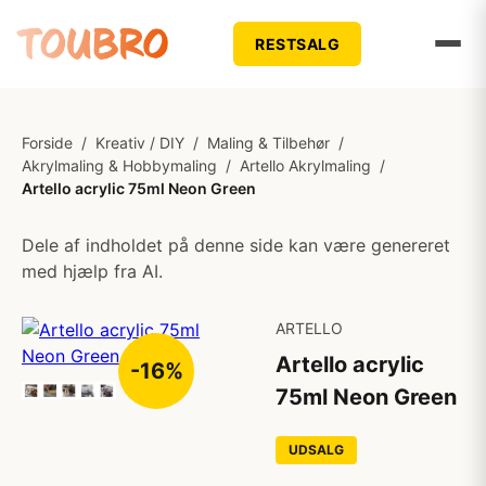
RESTSALG
Forside
/
Kreativ / DIY
/
Maling & Tilbehør
/
Akrylmaling & Hobbymaling
/
Artello Akrylmaling
/
Artello acrylic 75ml Neon Green
Dele af indholdet på denne side kan være genereret
med hjælp fra AI.
ARTELLO
Artello acrylic
-16%
75ml Neon Green
UDSALG