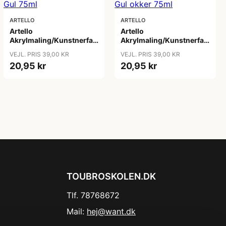
ARTELLO
ARTELLO
Artello
Artello
Akrylmaling/Kunstnerfarve
Akrylmaling/Kunstnerfarve
Gul 75ml
Gul okker 75ml
VEJL. PRIS 39,00 KR
VEJL. PRIS 39,00 KR
20,95 kr
20,95 kr
TOUBROSKOLEN.DK
Tlf. 78768672
Mail:
hej@want.dk