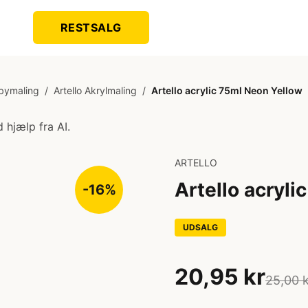
RESTSALG
bymaling
/
Artello Akrylmaling
/
Artello acrylic 75ml Neon Yellow
 hjælp fra AI.
ARTELLO
Artello acryl
-16%
UDSALG
20,95 kr
25,00 