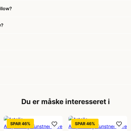
ellow?
w?
Du er måske interesseret i
SPAR 46%
SPAR 46%