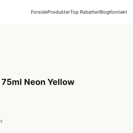
Forside
Produkter
Top Rabatter
Blog
Kontakt
ic 75ml Neon Yellow
kr