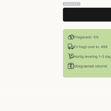
Prisgaranti -5%
Fri fragt over kr. 499
Hurtig levering 1-3 da
Ubegrænset returret