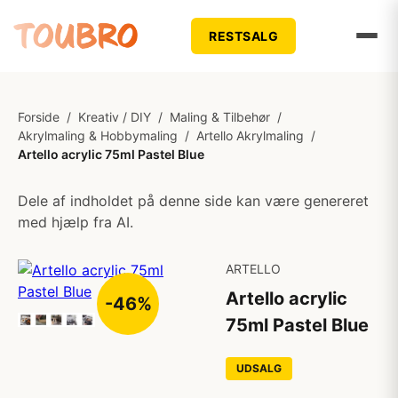
RESTSALG
Forside
/
Kreativ / DIY
/
Maling & Tilbehør
/
Akrylmaling & Hobbymaling
/
Artello Akrylmaling
/
Artello acrylic 75ml Pastel Blue
Dele af indholdet på denne side kan være genereret
med hjælp fra AI.
ARTELLO
Artello acrylic
-46%
75ml Pastel Blue
UDSALG