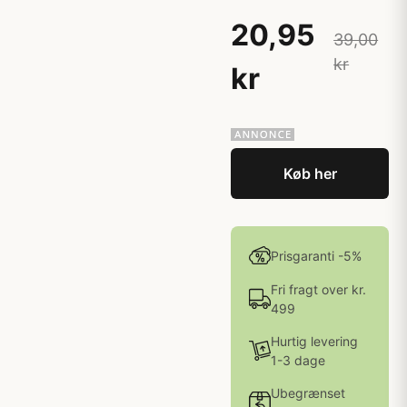
20,95
39,00
kr
kr
Køb her
Prisgaranti -5%
Fri fragt over kr.
499
Hurtig levering
1-3 dage
Ubegrænset