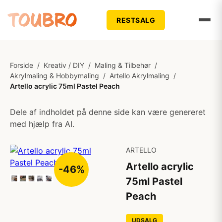
RESTSALG
Forside
/
Kreativ / DIY
/
Maling & Tilbehør
/
Akrylmaling & Hobbymaling
/
Artello Akrylmaling
/
Artello acrylic 75ml Pastel Peach
Dele af indholdet på denne side kan være genereret
med hjælp fra AI.
ARTELLO
Artello acrylic
-46%
75ml Pastel
Peach
UDSALG