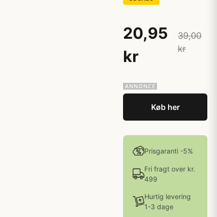
20,95
39,00
kr
kr
Køb her
Prisgaranti -5%
Fri fragt over kr.
499
Hurtig levering
1-3 dage