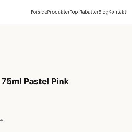
Forside
Produkter
Top Rabatter
Blog
Kontakt
c 75ml Pastel Pink
kr