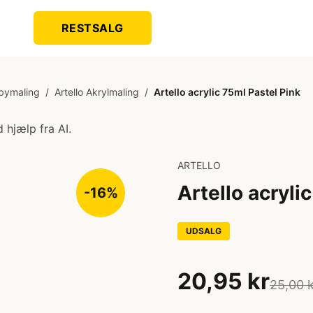
RESTSALG
bymaling
/
Artello Akrylmaling
/
Artello acrylic 75ml Pastel Pink
 hjælp fra AI.
ARTELLO
Artello acryli
-16%
UDSALG
20,95 kr
25,00 