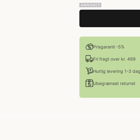
Prisgaranti -5%
Fri fragt over kr. 499
Hurtig levering 1-3 da
Ubegrænset returret