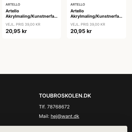
ARTELLO
ARTELLO
Artello
Artello
Akrylmaling/Kunstnerfarve
Akrylmaling/Kunstnerfarve
Gul 75ml
Gul okker 75ml
VEJL. PRIS 39,00 KR
VEJL. PRIS 39,00 KR
20,95 kr
20,95 kr
TOUBROSKOLEN.DK
Tlf. 78768672
Mail:
hej@want.dk
Cookie- og privatlivspolitik