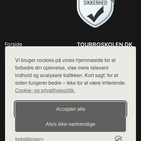
Forside
TOUBROSKOLEN.DK
Produkter
Tlf. 78768672
Top Rabatter
Vi bruger cookies på vores hjemmeside for at
Mail:
hej@want.dk
Blog
forbedre din oplevelse, vise mere relevant
Kontakt
indhold og analysere trafikken. Kort sagt: for at
Cookie- og privatlivspolitik
siden fungerer bedre – ikke for at være irriterende.
Cookie- og privatlivspolitik.
Denne side er en del af want.dk, der udgiver en række
Accepter alle
hjemmesider med præsentation af forskellige produkter fra
diverse webshops. Der sælges ikke varer fra denne side - vi
Afvis ikke‑nødvendige
henviser til de shops, som sælger varen. Vi har heller ikke
varerne på lager.
Indstillinger