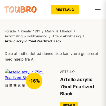
RESTSALG
Forside
/
Kreativ / DIY
/
Maling & Tilbehør
/
Akrylmaling & Hobbymaling
/
Artello Akrylmaling
/
Artello acrylic 75ml Pearlized Black
Dele af indholdet på denne side kan være genereret
med hjælp fra AI.
ARTELLO
Artello acrylic
-16%
75ml Pearlized
Black
UDSALG