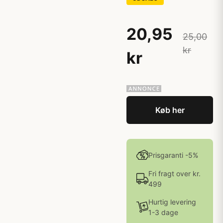
20,95
25,00
kr
kr
Køb her
Prisgaranti -5%
Fri fragt over kr.
499
Hurtig levering
1-3 dage