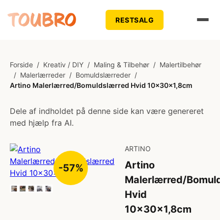
RESTSALG
Forside
/
Kreativ / DIY
/
Maling & Tilbehør
/
Malertilbehør
/
Malerlærreder
/
Bomuldslærreder
/
Artino Malerlærred/Bomuldslærred Hvid 10x30x1,8cm
Dele af indholdet på denne side kan være genereret
med hjælp fra AI.
ARTINO
Artino
-57%
Malerlærred/Bomul
Hvid
10x30x1,8cm