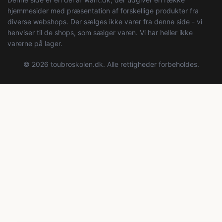
hjemmesider med præsentation af forskellige produkter fra
diverse webshops. Der sælges ikke varer fra denne side - vi
henviser til de shops, som sælger varen. Vi har heller ikke
varerne på lager.
© 2026 toubroskolen.dk. Alle rettigheder forbeholdes.