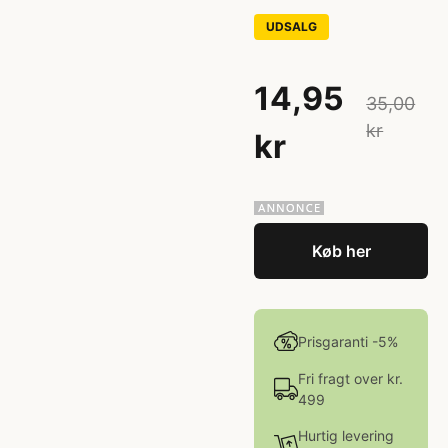
UDSALG
14,95
35,00
kr
kr
Køb her
Prisgaranti -5%
Fri fragt over kr.
499
Hurtig levering