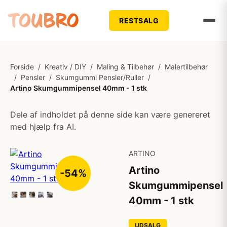
RESTSALG
Forside
/
Kreativ / DIY
/
Maling & Tilbehør
/
Malertilbehør
/
Pensler
/
Skumgummi Pensler/Ruller
/
Artino Skumgummipensel 40mm - 1 stk
Dele af indholdet på denne side kan være genereret
med hjælp fra AI.
ARTINO
Artino
-54%
Skumgummipensel
40mm - 1 stk
UDSALG