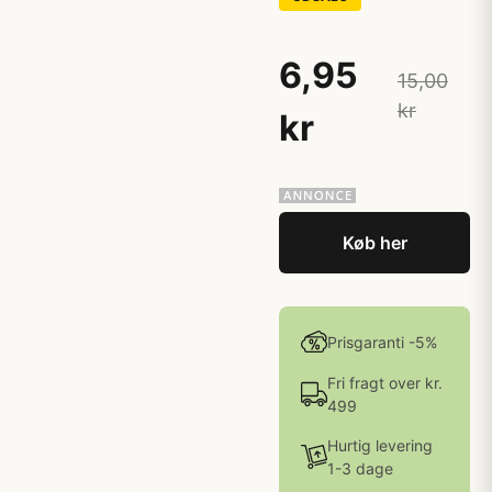
6,95
15,00
kr
kr
Køb her
Prisgaranti -5%
Fri fragt over kr.
499
Hurtig levering
1-3 dage