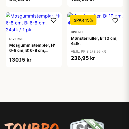
SPAR 15%
DIVERSE
Mønsterruller, B: 10 cm,
DIVERSE
4stk.
Mosgummistempler, H:
6-8 cm, B: 6-8 cm,
VEJL. PRIS 278,95 KR
24stk./ 1 pk.
236,95 kr
130,15 kr