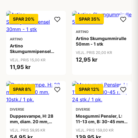
SPAR 20%
SPAR 35%
ARTINO
Artino Skumgummirulle
ARTINO
50mm - 1 stk
Artino
Skumgummipensel
VEJL. PRIS 20,00 KR
30mm - 1 stk
12,95 kr
VEJL. PRIS 15,00 KR
11,95 kr
SPAR 8%
SPAR 12%
DIVERSE
DIVERSE
Duppesvampe, H: 28
Mosgummi Pensler, L:
mm, diam. 20 mm,
11-13 cm, B: 30-45 mm,
10stk./ 1 pk.
24 stk./ 1 pk.
VEJL. PRIS 59,95 KR
VEJL. PRIS 159,00 KR
54,95 kr
139,95 kr