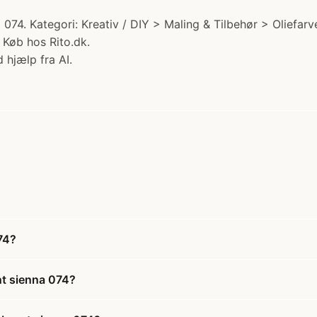
074. Kategori: Kreativ / DIY > Maling & Tilbehør > Oliefa
) Køb hos Rito.dk.
 hjælp fra AI.
74?
nt sienna 074?