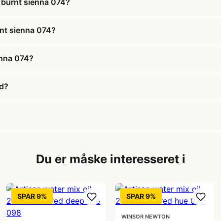
l burnt sienna 074?
rnt sienna 074?
enna 074?
ud?
Du er måske interesseret i
SPAR 9%
SPAR 9%
WINSOR NEWTON