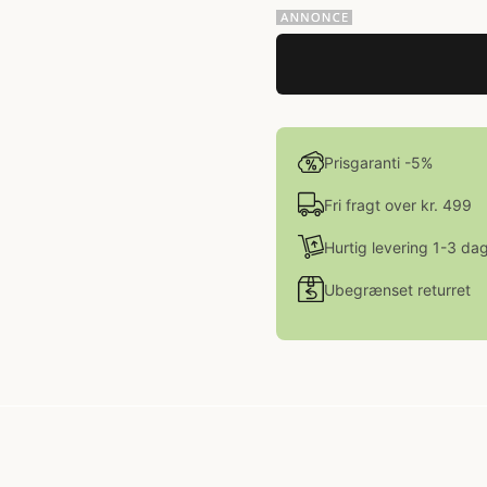
Prisgaranti -5%
Fri fragt over kr. 499
Hurtig levering 1-3 da
Ubegrænset returret