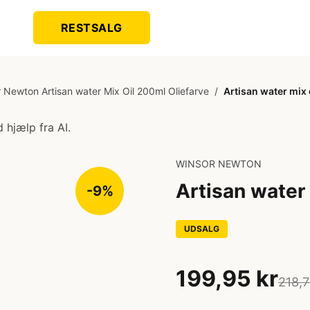
RESTSALG
 Newton Artisan water Mix Oil 200ml Oliefarve
/
Artisan water mix 
 hjælp fra AI.
WINSOR NEWTON
Artisan water
-9%
UDSALG
199,95 kr
218,7