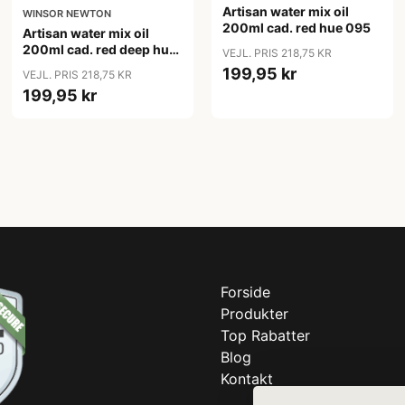
Artisan water mix oil
WINSOR NEWTON
200ml cad. red hue 095
Artisan water mix oil
200ml cad. red deep hue
VEJL. PRIS 218,75 KR
098
199,95 kr
VEJL. PRIS 218,75 KR
199,95 kr
Forside
Produkter
Top Rabatter
Blog
Kontakt