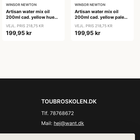
WINSOR NEWTON
WINSOR NEWTON
Artisan water mix oil
Artisan water mix oil
200ml cad. yellow hue
200ml cad. yellow pale
109
119
VEJL. PRIS 218,75 KR
VEJL. PRIS 218,75 KR
199,95 kr
199,95 kr
TOUBROSKOLEN.DK
Tlf. 78768672
Mail:
hej@want.dk
Cookie- og privatlivspolitik