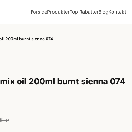
Forside
Produkter
Top Rabatter
Blog
Kontakt
oil 200ml burnt sienna 074
 mix oil 200ml burnt sienna 074
5 kr