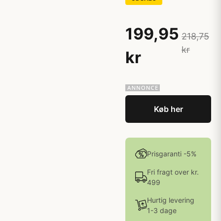
199,95
218,75
kr
kr
Køb her
Prisgaranti -5%
Fri fragt over kr.
499
Hurtig levering
1-3 dage