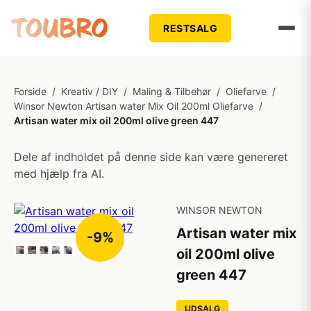
RESTSALG
Forside
/
Kreativ / DIY
/
Maling & Tilbehør
/
Oliefarve
/
Winsor Newton Artisan water Mix Oil 200ml Oliefarve
/
Artisan water mix oil 200ml olive green 447
Dele af indholdet på denne side kan være genereret
med hjælp fra AI.
WINSOR NEWTON
Artisan water mix
-9%
oil 200ml olive
green 447
UDSALG