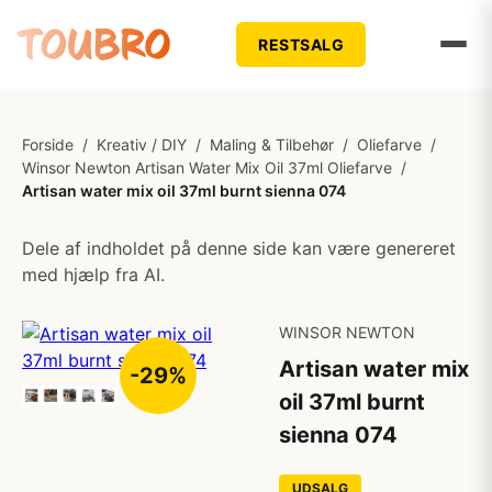
RESTSALG
Forside
/
Kreativ / DIY
/
Maling & Tilbehør
/
Oliefarve
/
Winsor Newton Artisan Water Mix Oil 37ml Oliefarve
/
Artisan water mix oil 37ml burnt sienna 074
Dele af indholdet på denne side kan være genereret
med hjælp fra AI.
WINSOR NEWTON
Artisan water mix
-29%
oil 37ml burnt
sienna 074
UDSALG