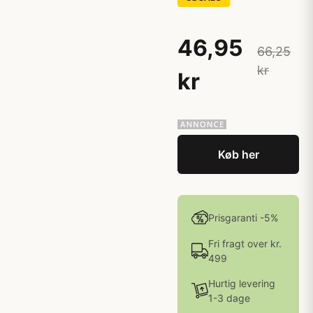
46,95
66,25
kr
kr
Køb her
Prisgaranti -5%
Fri fragt over kr.
499
Hurtig levering
1-3 dage