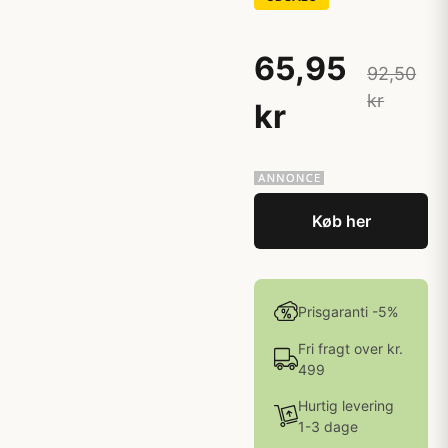
65,95
92,50
kr
kr
Køb her
Prisgaranti -5%
Fri fragt over kr.
499
Hurtig levering
1-3 dage