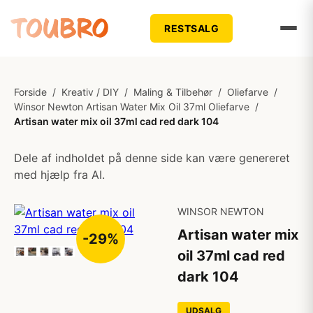
RESTSALG
Forside
/
Kreativ / DIY
/
Maling & Tilbehør
/
Oliefarve
/
Winsor Newton Artisan Water Mix Oil 37ml Oliefarve
/
Artisan water mix oil 37ml cad red dark 104
Dele af indholdet på denne side kan være genereret
med hjælp fra AI.
WINSOR NEWTON
Artisan water mix
-29%
oil 37ml cad red
dark 104
UDSALG