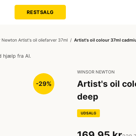
RESTSALG
 Newton Artist's oil oliefarver 37ml
/
Artist's oil colour 37ml cadm
 hjælp fra AI.
WINSOR NEWTON
Artist's oil c
-29%
deep
UDSALG
169,95 kr