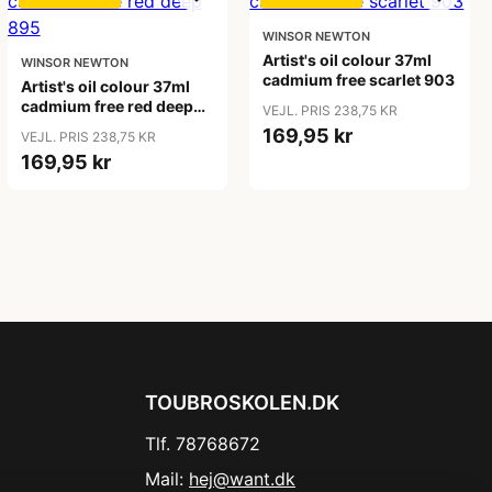
WINSOR NEWTON
Artist's oil colour 37ml
WINSOR NEWTON
cadmium free scarlet 903
Artist's oil colour 37ml
cadmium free red deep
VEJL. PRIS 238,75 KR
895
169,95 kr
VEJL. PRIS 238,75 KR
169,95 kr
TOUBROSKOLEN.DK
Tlf. 78768672
Mail:
hej@want.dk