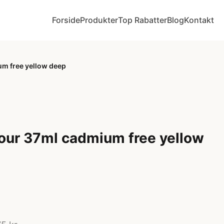
Forside
Produkter
Top Rabatter
Blog
Kontakt
ium free yellow deep
olour 37ml cadmium free yellow