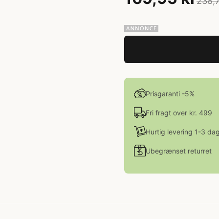
238,7
Prisgaranti -5%
Fri fragt over kr. 499
Hurtig levering 1-3 da
Ubegrænset returret