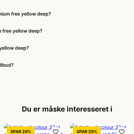
dmium free yellow deep?
m free yellow deep?
 yellow deep?
tilbud?
Du er måske interesseret i
SPAR 29%
SPAR 29%