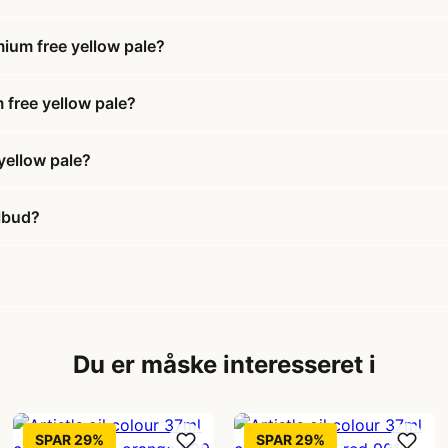
mium free yellow pale?
m free yellow pale?
yellow pale?
ilbud?
Du er måske interesseret i
SPAR 29%
SPAR 29%