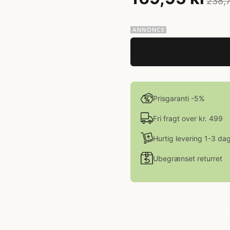
238,7
Prisgaranti -5%
Fri fragt over kr. 499
Hurtig levering 1-3 da
Ubegrænset returret