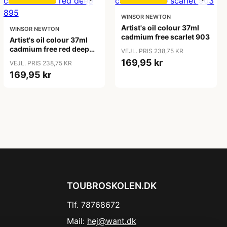
WINSOR NEWTON
Artist's oil colour 37ml
WINSOR NEWTON
cadmium free scarlet 903
Artist's oil colour 37ml
cadmium free red deep
VEJL. PRIS 238,75 KR
895
169,95 kr
VEJL. PRIS 238,75 KR
169,95 kr
TOUBROSKOLEN.DK
Tlf. 78768672
Mail:
hej@want.dk