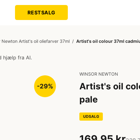
RESTSALG
 Newton Artist's oil oliefarver 37ml
/
Artist's oil colour 37ml cadmi
 hjælp fra AI.
WINSOR NEWTON
Artist's oil c
-29%
pale
UDSALG
169,95 kr