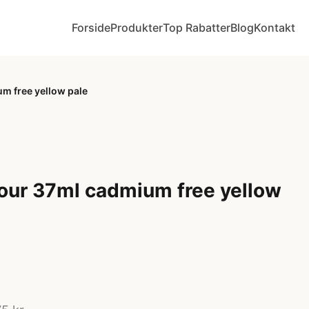
Forside
Produkter
Top Rabatter
Blog
Kontakt
um free yellow pale
olour 37ml cadmium free yellow