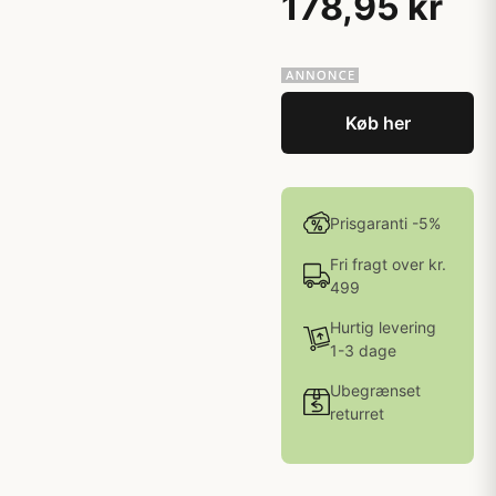
178,95 kr
Køb her
Prisgaranti -5%
Fri fragt over kr.
499
Hurtig levering
1-3 dage
Ubegrænset
returret