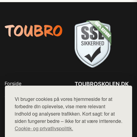
Forside
TOUBROSKOLEN.DK
Produkter
Tlf. 78768672
Top Rabatter
Vi bruger cookies på vores hjemmeside for at
Mail:
hej@want.dk
Blog
forbedre din oplevelse, vise mere relevant
Kontakt
indhold og analysere trafikken. Kort sagt: for at
Cookie- og privatlivspolitik
siden fungerer bedre – ikke for at være irriterende.
Cookie- og privatlivspolitik.