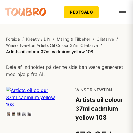
RESTSALG
Forside
/
Kreativ / DIY
/
Maling & Tilbehør
/
Oliefarve
/
Winsor Newton Artists Oil Colour 37ml Oliefarve
/
Artists oil colour 37ml cadmium yellow 108
Dele af indholdet på denne side kan være genereret
med hjælp fra AI.
WINSOR NEWTON
Artists oil colour
37ml cadmium
yellow 108