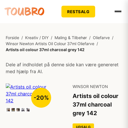
RESTSALG
Forside
/
Kreativ / DIY
/
Maling & Tilbehør
/
Oliefarve
/
Winsor Newton Artists Oil Colour 37ml Oliefarve
/
Artists oil colour 37ml charcoal grey 142
Dele af indholdet på denne side kan være genereret
med hjælp fra AI.
WINSOR NEWTON
Artists oil colour
-20%
37ml charcoal
grey 142
UDSALG