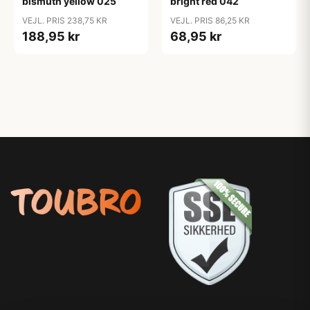
bismuth yellow 025
bright red 042
VEJL. PRIS 238,75 KR
VEJL. PRIS 86,25 KR
188,95 kr
68,95 kr