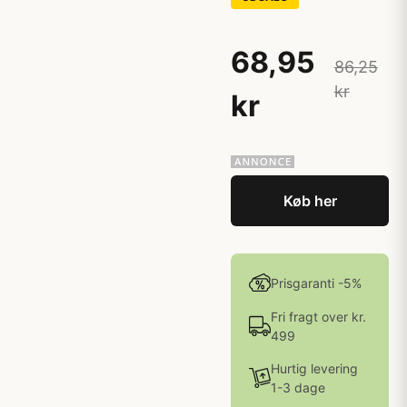
68,95
86,25
kr
kr
Køb her
Prisgaranti -5%
Fri fragt over kr.
499
Hurtig levering
1-3 dage