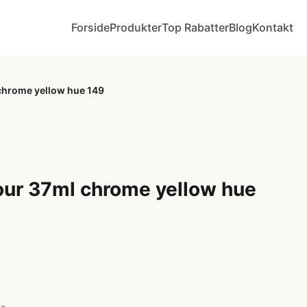
Forside
Produkter
Top Rabatter
Blog
Kontakt
 chrome yellow hue 149
lour 37ml chrome yellow hue