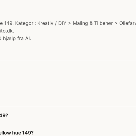
 149. Kategori: Kreativ / DIY > Maling & Tilbehør > Oliefar
ito.dk.
 hjælp fra AI.
149?
yellow hue 149?