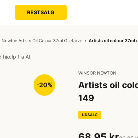
RESTSALG
 Newton Artists Oil Colour 37ml Oliefarve
/
Artists oil colour 37ml
 hjælp fra AI.
WINSOR NEWTON
Artists oil co
-20%
149
UDSALG
68,95 kr