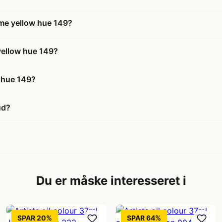
ome yellow hue 149?
 yellow hue 149?
w hue 149?
ud?
Du er måske interesseret i
SPAR 20%
SPAR 64%