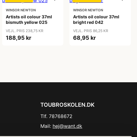
WINSOR NEWTON
WINSOR NEWTON
Artists oil colour 37ml
Artists oil colour 37ml
bismuth yellow 025
bright red 042
VEJL. PRIS 238,75 KR
VEJL. PRIS 86,25 KR
188,95 kr
68,95 kr
TOUBROSKOLEN.DK
Tlf. 78768672
Mail:
hej@want.dk