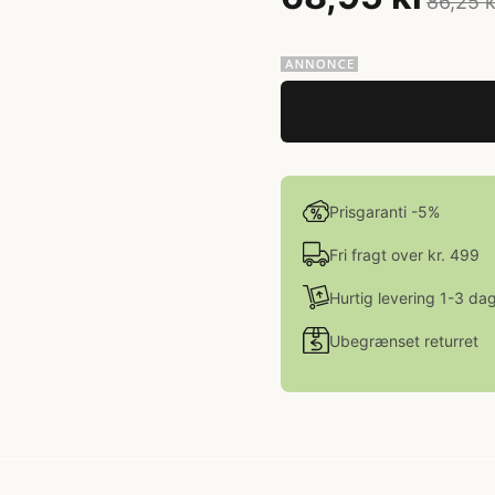
86,25 k
Prisgaranti -5%
Fri fragt over kr. 499
Hurtig levering 1-3 da
Ubegrænset returret