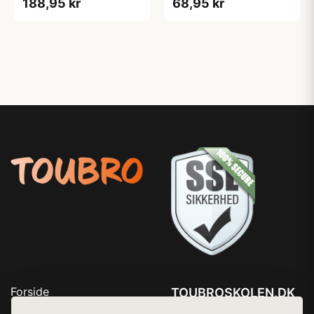
188,95 kr
68,95 kr
Forside
TOUBROSKOLEN.DK
Produkter