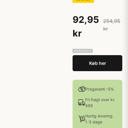
92,95
254,95
kr
kr
Køb her
Prisgaranti -5%
Fri fragt over kr.
499
Hurtig levering
1-3 dage