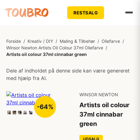
RESTSALG
Forside
/
Kreativ / DIY
/
Maling & Tilbehør
/
Oliefarve
/
Winsor Newton Artists Oil Colour 37ml Oliefarve
/
Artists oil colour 37ml cinnabar green
Dele af indholdet på denne side kan være genereret
med hjælp fra AI.
WINSOR NEWTON
Artists oil colour
-64%
37ml cinnabar
green
UDSALG