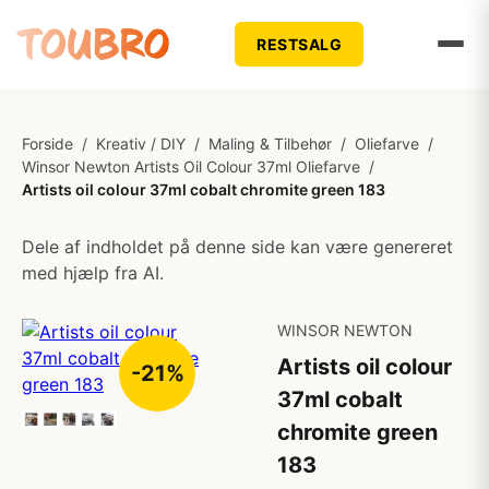
RESTSALG
Forside
/
Kreativ / DIY
/
Maling & Tilbehør
/
Oliefarve
/
Winsor Newton Artists Oil Colour 37ml Oliefarve
/
Artists oil colour 37ml cobalt chromite green 183
Dele af indholdet på denne side kan være genereret
med hjælp fra AI.
WINSOR NEWTON
Artists oil colour
-21%
37ml cobalt
chromite green
183