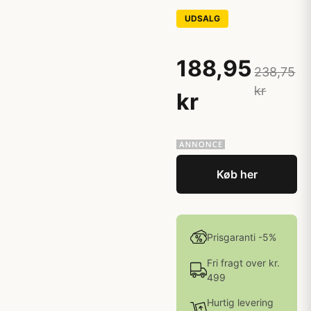
UDSALG
188,95
238,75
kr
kr
Køb her
Prisgaranti -5%
Fri fragt over kr.
499
Hurtig levering