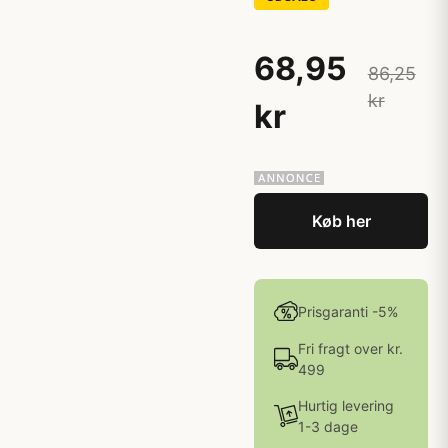
68,95
86,25
kr
kr
Køb her
Prisgaranti -5%
Fri fragt over kr.
499
Hurtig levering
1-3 dage