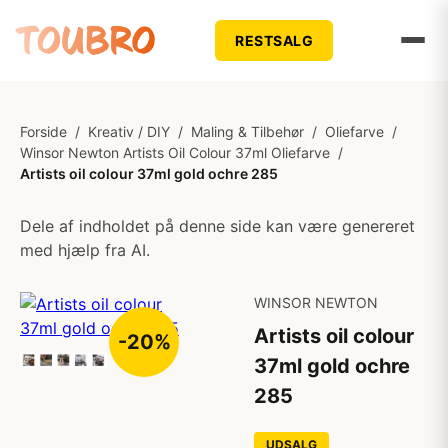
RESTSALG
Forside
/
Kreativ / DIY
/
Maling & Tilbehør
/
Oliefarve
/
Winsor Newton Artists Oil Colour 37ml Oliefarve
/
Artists oil colour 37ml gold ochre 285
Dele af indholdet på denne side kan være genereret
med hjælp fra AI.
WINSOR NEWTON
Artists oil colour
-20%
37ml gold ochre
285
UDSALG