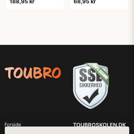
188,95 kr
68,95 kr
Forside
TOUBROSKOLEN.DK
Produkter