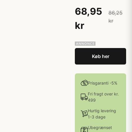
68,95
86,25
kr
kr
Køb her
Prisgaranti -5%
Fri fragt over kr.
499
Hurtig levering
1-3 dage
Ubegrænset