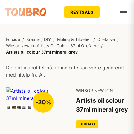
RESTSALG
Forside
/
Kreativ / DIY
/
Maling & Tilbehør
/
Oliefarve
/
Winsor Newton Artists Oil Colour 37ml Oliefarve
/
Artists oil colour 37ml mineral grey
Dele af indholdet på denne side kan være genereret
med hjælp fra AI.
WINSOR NEWTON
Artists oil colour
-20%
37ml mineral grey
UDSALG