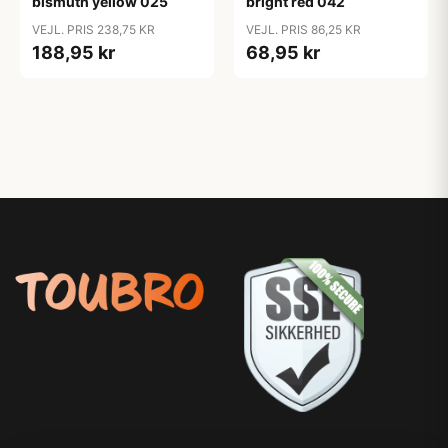
bismuth yellow 025
bright red 042
VEJL. PRIS 238,75 KR
VEJL. PRIS 86,25 KR
188,95 kr
68,95 kr