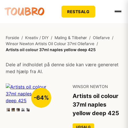
RESTSALG
Forside
/
Kreativ / DIY
/
Maling & Tilbehør
/
Oliefarve
/
Winsor Newton Artists Oil Colour 37ml Oliefarve
/
Artists oil colour 37ml naples yellow deep 425
Dele af indholdet på denne side kan være genereret
med hjælp fra AI.
WINSOR NEWTON
Artists oil colour
-64%
37ml naples
yellow deep 425
UDSALG