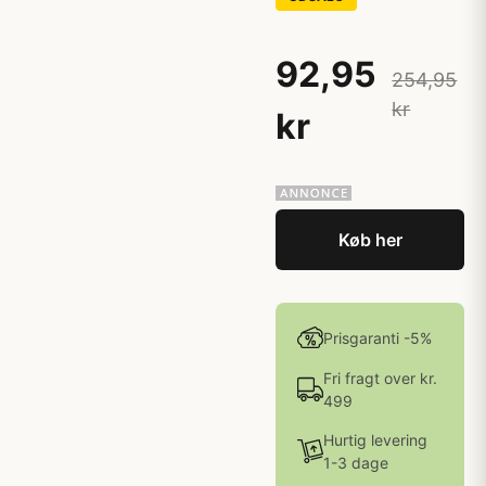
92,95
254,95
kr
kr
Køb her
Prisgaranti -5%
Fri fragt over kr.
499
Hurtig levering
1-3 dage