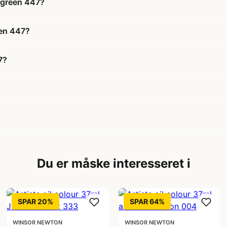
e green 447?
een 447?
7?
Du er måske interesseret i
SPAR 20%
SPAR 64%
WINSOR NEWTON
WINSOR NEWTON