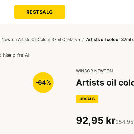
RESTSALG
 Newton Artists Oil Colour 37ml Oliefarve
/
Artists oil colour 37ml 
 hjælp fra AI.
WINSOR NEWTON
Artists oil co
-64%
UDSALG
92,95 kr
254,95