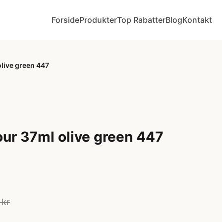
Forside
Produkter
Top Rabatter
Blog
Kontakt
olive green 447
lour 37ml olive green 447
 kr