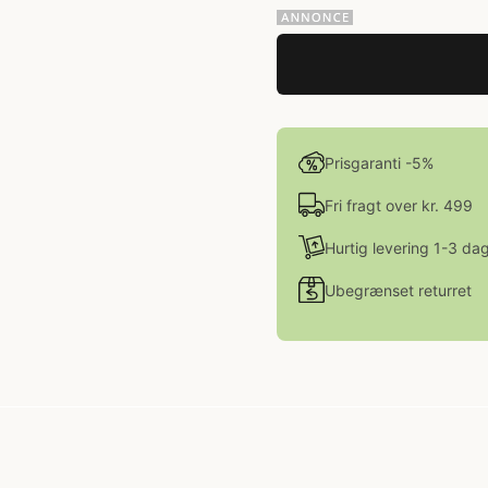
Prisgaranti -5%
Fri fragt over kr. 499
Hurtig levering 1-3 da
Ubegrænset returret