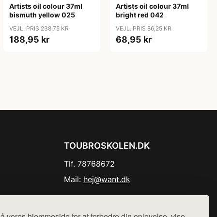
Artists oil colour 37ml
Artists oil colour 37ml
bismuth yellow 025
bright red 042
VEJL. PRIS 238,75 KR
VEJL. PRIS 86,25 KR
188,95 kr
68,95 kr
TOUBROSKOLEN.DK
Tlf. 78768672
Mail:
hej@want.dk
Cookie- og privatlivspolitik
å vores hjemmeside for at forbedre din oplevelse, vise