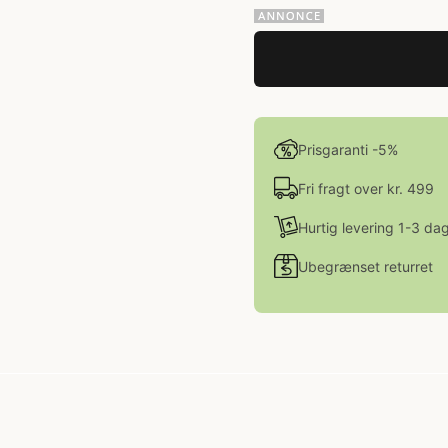
Prisgaranti -5%
Fri fragt over kr. 499
Hurtig levering 1-3 da
Ubegrænset returret