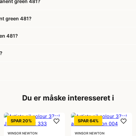
rmanent green 481?
ent green 481?
een 481?
d?
Du er måske interesseret i
SPAR 20%
SPAR 64%
WINSOR NEWTON
WINSOR NEWTON