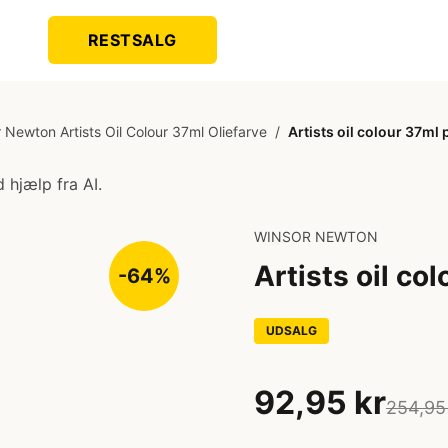
RESTSALG
 Newton Artists Oil Colour 37ml Oliefarve
/
Artists oil colour 37m
 hjælp fra AI.
WINSOR NEWTON
Artists oil c
-64%
UDSALG
92,95 kr
254,95