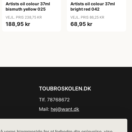
Artists oil colour 37ml
Artists oil colour 37ml
bismuth yellow 025
bright red 042
VEJL. PRIS 238,75 KR
VEJL. PRIS 86,25 KR
188,95 kr
68,95 kr
TOUBROSKOLEN.DK
Tlf. 78768672
Mail:
hej@want.dk
Cookie- og privatlivspolitik
å vores hjemmeside for at forbedre din oplevelse, vise