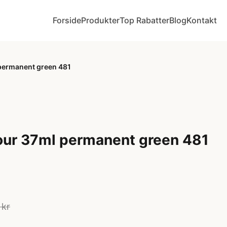
Forside
Produkter
Top Rabatter
Blog
Kontakt
l permanent green 481
olour 37ml permanent green 481
 kr