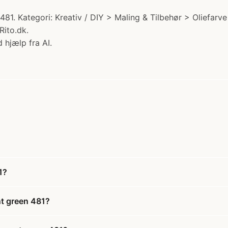
81. Kategori: Kreativ / DIY > Maling & Tilbehør > Oliefarve
Rito.dk.
 hjælp fra AI.
1?
nt green 481?