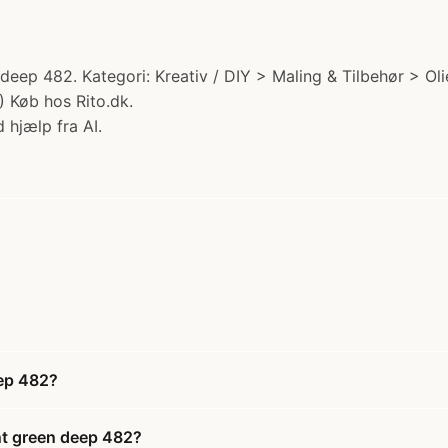
eep 482. Kategori: Kreativ / DIY > Maling & Tilbehør > Ol
.) Køb hos Rito.dk.
 hjælp fra AI.
eep 482?
nt green deep 482?