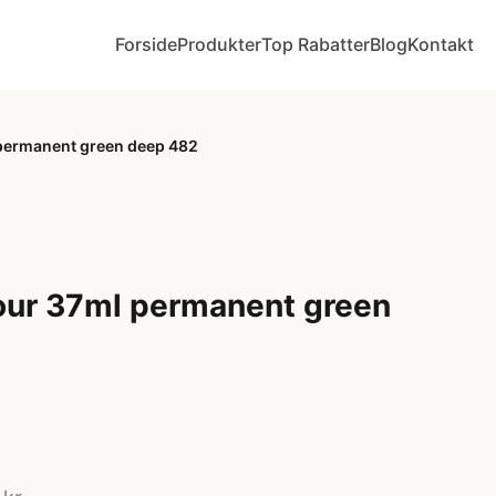
Forside
Produkter
Top Rabatter
Blog
Kontakt
l permanent green deep 482
olour 37ml permanent green