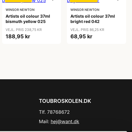
WINSOR NEWTON
WINSOR NEWTON
Artists oil colour 37ml
Artists oil colour 37ml
bismuth yellow 025
bright red 042
VEJL. PRIS 238,75 KR
VEJL. PRIS 86,25 KR
188,95 kr
68,95 kr
TOUBROSKOLEN.DK
Tlf. 78768672
Mail:
hej@want.dk