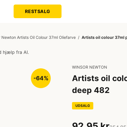
RESTSALG
 Newton Artists Oil Colour 37ml Oliefarve
/
Artists oil colour 37m
 hjælp fra AI.
WINSOR NEWTON
Artists oil c
-64%
deep 482
UDSALG
92,95 kr