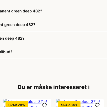
rmanent green deep 482?
nent green deep 482?
een deep 482?
tilbud?
Du er måske interesseret i
SPAR 20%
SPAR 64%