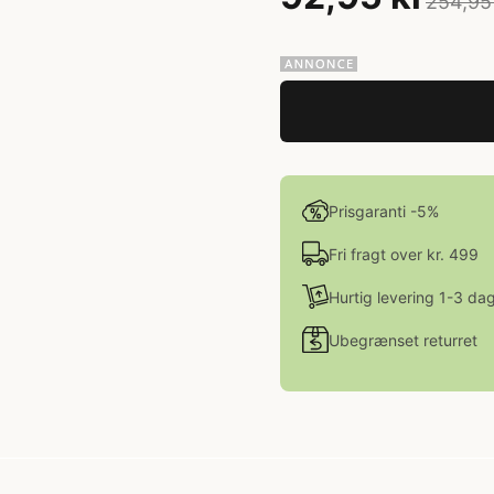
254,95
Prisgaranti -5%
Fri fragt over kr. 499
Hurtig levering 1-3 da
Ubegrænset returret