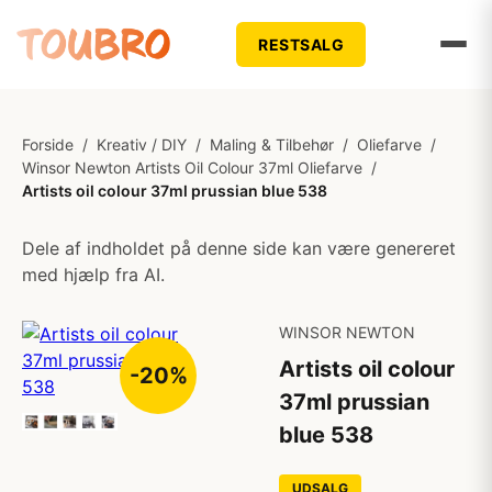
RESTSALG
Forside
/
Kreativ / DIY
/
Maling & Tilbehør
/
Oliefarve
/
Winsor Newton Artists Oil Colour 37ml Oliefarve
/
Artists oil colour 37ml prussian blue 538
Dele af indholdet på denne side kan være genereret
med hjælp fra AI.
WINSOR NEWTON
Artists oil colour
-20%
37ml prussian
blue 538
UDSALG