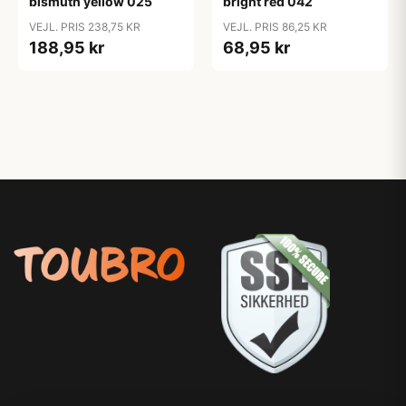
bismuth yellow 025
bright red 042
VEJL. PRIS 238,75 KR
VEJL. PRIS 86,25 KR
188,95 kr
68,95 kr