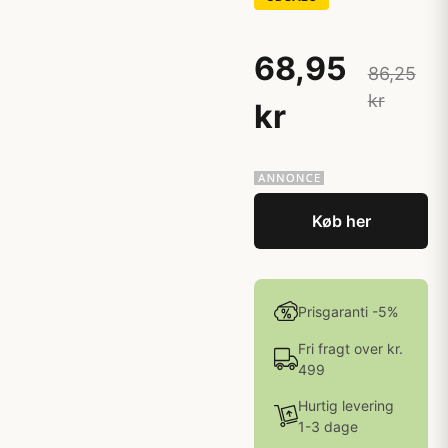
68,95
86,25
kr
kr
Køb her
Prisgaranti -5%
Fri fragt over kr.
499
Hurtig levering
1-3 dage