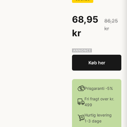
68,95
86,25
kr
kr
Køb her
Prisgaranti -5%
Fri fragt over kr.
499
Hurtig levering
1-3 dage