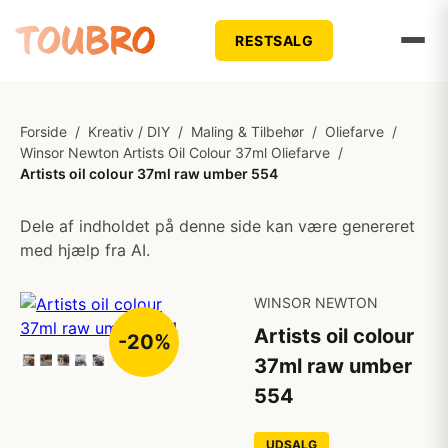
RESTSALG
Forside
/
Kreativ / DIY
/
Maling & Tilbehør
/
Oliefarve
/
Winsor Newton Artists Oil Colour 37ml Oliefarve
/
Artists oil colour 37ml raw umber 554
Dele af indholdet på denne side kan være genereret
med hjælp fra AI.
WINSOR NEWTON
Artists oil colour
-20%
37ml raw umber
554
UDSALG