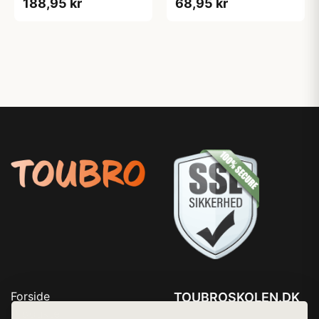
188,95 kr
68,95 kr
Forside
TOUBROSKOLEN.DK
Produkter