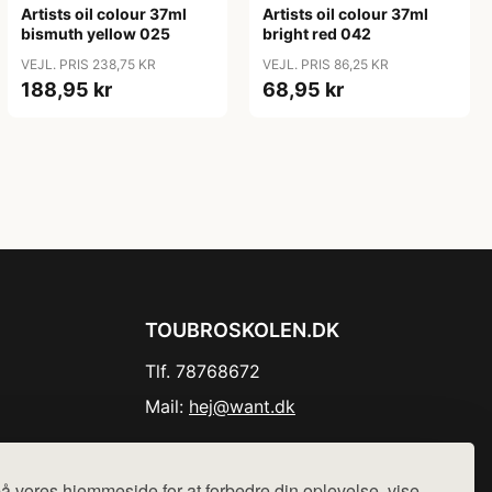
Artists oil colour 37ml
Artists oil colour 37ml
bismuth yellow 025
bright red 042
VEJL. PRIS 238,75 KR
VEJL. PRIS 86,25 KR
188,95 kr
68,95 kr
TOUBROSKOLEN.DK
Tlf. 78768672
Mail:
hej@want.dk
Cookie- og privatlivspolitik
å vores hjemmeside for at forbedre din oplevelse, vise