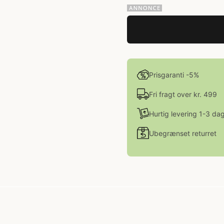
Prisgaranti -5%
Fri fragt over kr. 499
Hurtig levering 1-3 da
Ubegrænset returret