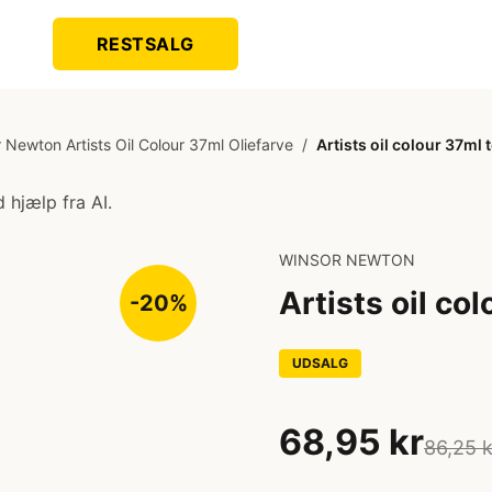
RESTSALG
 Newton Artists Oil Colour 37ml Oliefarve
/
Artists oil colour 37ml 
 hjælp fra AI.
WINSOR NEWTON
Artists oil co
-20%
UDSALG
68,95 kr
86,25 k