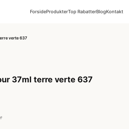
Forside
Produkter
Top Rabatter
Blog
Kontakt
terre verte 637
lour 37ml terre verte 637
r