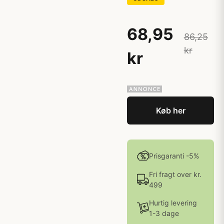
68,95
86,25
kr
kr
Køb her
Prisgaranti -5%
Fri fragt over kr.
499
Hurtig levering
1-3 dage