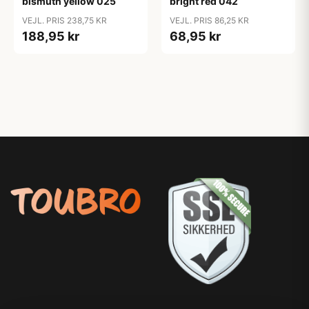
bismuth yellow 025
bright red 042
VEJL. PRIS 238,75 KR
VEJL. PRIS 86,25 KR
188,95 kr
68,95 kr