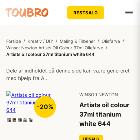
RESTSALG
Forside
/
Kreativ / DIY
/
Maling & Tilbehør
/
Oliefarve
/
Winsor Newton Artists Oil Colour 37ml Oliefarve
/
Artists oil colour 37ml titanium white 644
Dele af indholdet på denne side kan være genereret
med hjælp fra AI.
WINSOR NEWTON
Artists oil colour
-20%
37ml titanium
white 644
UDSALG