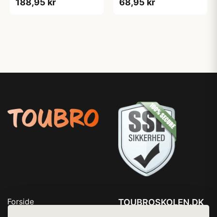
188,95 kr
68,95 kr
Forside
TOUBROSKOLEN.DK
Produkter