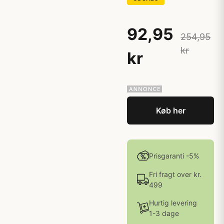
92,95
254,95
kr
kr
Køb her
Prisgaranti -5%
Fri fragt over kr.
499
Hurtig levering
1-3 dage