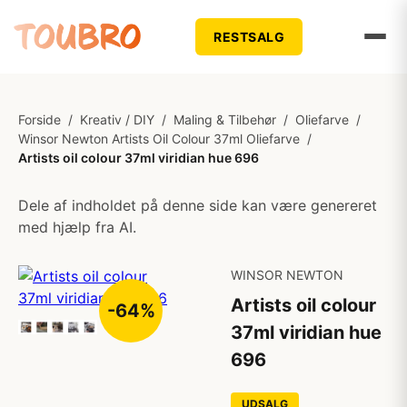
RESTSALG
Forside
/
Kreativ / DIY
/
Maling & Tilbehør
/
Oliefarve
/
Winsor Newton Artists Oil Colour 37ml Oliefarve
/
Artists oil colour 37ml viridian hue 696
Dele af indholdet på denne side kan være genereret
med hjælp fra AI.
WINSOR NEWTON
Artists oil colour
-64%
37ml viridian hue
696
UDSALG