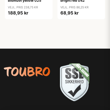
bismuth yellow 025
bright red 042
VEJL. PRIS 238,75 KR
VEJL. PRIS 86,25 KR
188,95 kr
68,95 kr