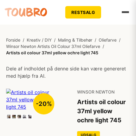
RESTSALG
Forside
/
Kreativ / DIY
/
Maling & Tilbehør
/
Oliefarve
/
Winsor Newton Artists Oil Colour 37ml Oliefarve
/
Artists oil colour 37ml yellow ochre light 745
Dele af indholdet på denne side kan være genereret
med hjælp fra AI.
WINSOR NEWTON
Artists oil colour
-20%
37ml yellow
ochre light 745
UDSALG