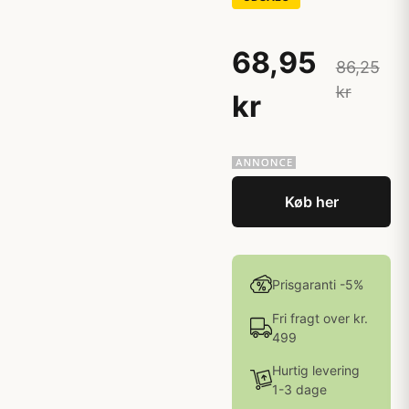
68,95
86,25
kr
kr
Køb her
Prisgaranti -5%
Fri fragt over kr.
499
Hurtig levering
1-3 dage