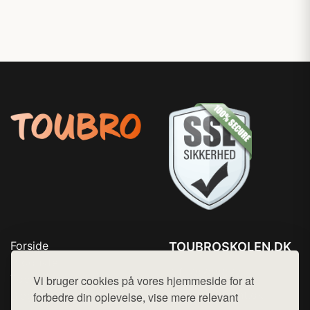
Forside
TOUBROSKOLEN.DK
Produkter
Tlf. 78768672
Top Rabatter
Vi bruger cookies på vores hjemmeside for at
Mail:
hej@want.dk
Blog
forbedre din oplevelse, vise mere relevant