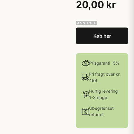
20,00 kr
Køb her
Prisgaranti -5%
Fri fragt over kr.
499
Hurtig levering
1-3 dage
Ubegrænset
returret