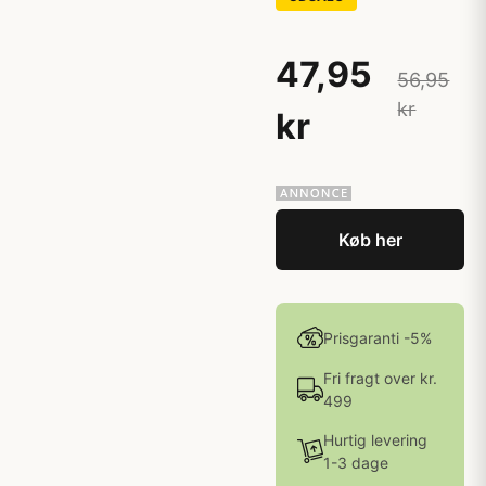
47,95
56,95
kr
kr
Køb her
Prisgaranti -5%
Fri fragt over kr.
499
Hurtig levering
1-3 dage