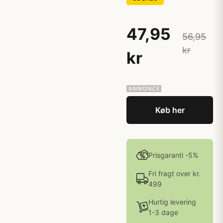
47,95
56,95
kr
kr
Køb her
Prisgaranti -5%
Fri fragt over kr.
499
Hurtig levering
1-3 dage