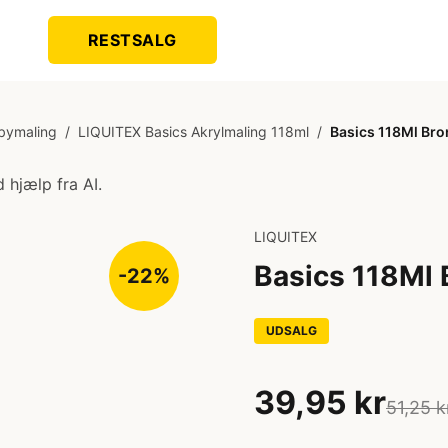
RESTSALG
bymaling
/
LIQUITEX Basics Akrylmaling 118ml
/
Basics 118Ml Bro
 hjælp fra AI.
LIQUITEX
Basics 118Ml 
-22%
UDSALG
39,95 kr
51,25 k