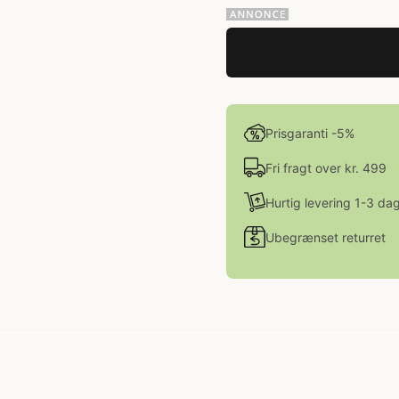
Prisgaranti -5%
Fri fragt over kr. 499
Hurtig levering 1-3 da
Ubegrænset returret