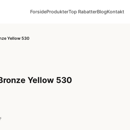
Forside
Produkter
Top Rabatter
Blog
Kontakt
nze Yellow 530
Bronze Yellow 530
r