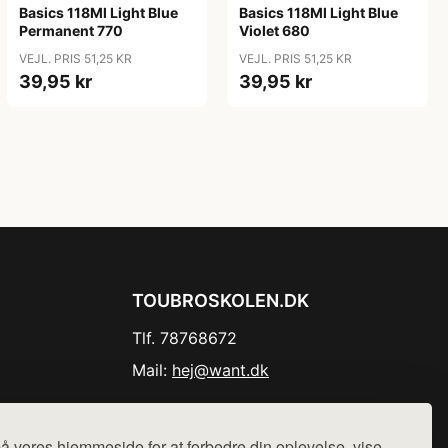
Basics 118Ml Light Blue
Basics 118Ml Light Blue
Permanent 770
Violet 680
VEJL. PRIS 51,25 KR
VEJL. PRIS 51,25 KR
39,95 kr
39,95 kr
TOUBROSKOLEN.DK
Tlf. 78768672
Mail:
hej@want.dk
Cookie- og privatlivspolitik
å vores hjemmeside for at forbedre din oplevelse, vise