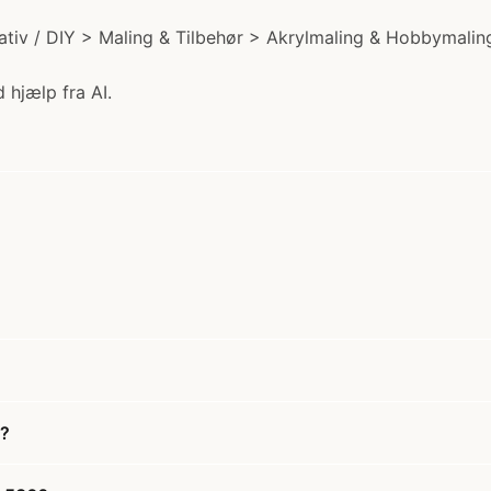
ativ / DIY > Maling & Tilbehør > Akrylmaling & Hobbymalin
 hjælp fra AI.
0?