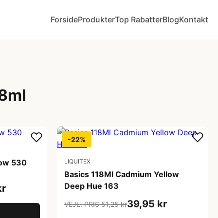
Forside
Produkter
Top Rabatter
Blog
Kontakt
18ml
-22%
low 530
LIQUITEX
Basics 118Ml Cadmium Yellow
Deep Hue 163
kr
39,95 kr
VEJL. PRIS 51,25 kr