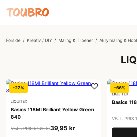
Forside
/
Kreativ / DIY
/
Maling & Tilbehør
/
Akrylmaling & Hob
LIQ
-22%
-66%
LIQUITEX
LIQUITEX
Basics 11
Basics 118Ml Brilliant Yellow Green
840
VEJL. PRIS 
39,95 kr
VEJL. PRIS 51,25 kr