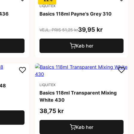
LIQUITEX
 436
Basics 118ml Payne's Grey 310
39,95 kr
VEJL. PRIS 51,25 kr
Køb her
048
LIQUITEX
Basics 118ml Transparent Mixing
White 430
38,75 kr
Køb her