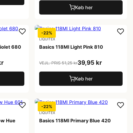
Køb her
-22%
LIQUITEX
iolet 680
Basics 118Ml Light Pink 810
kr
39,95 kr
VEJL. PRIS 51,25 kr
Køb her
-22%
LIQUITEX
low Hue
Basics 118Ml Primary Blue 420