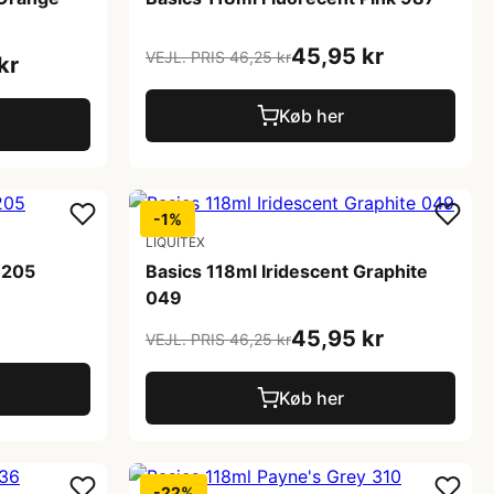
45,95 kr
VEJL. PRIS 46,25 kr
kr
Køb her
-1%
LIQUITEX
 205
Basics 118ml Iridescent Graphite
049
45,95 kr
VEJL. PRIS 46,25 kr
Køb her
-22%