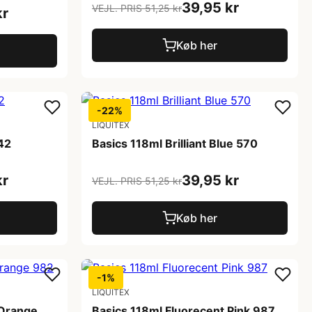
39,95 kr
VEJL. PRIS 51,25 kr
kr
Køb her
-22%
LIQUITEX
42
Basics 118ml Brilliant Blue 570
kr
39,95 kr
VEJL. PRIS 51,25 kr
Køb her
-1%
LIQUITEX
 Orange
Basics 118ml Fluorecent Pink 987