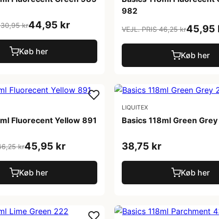
982
44,95 kr
130,95 kr
45,95 
VEJL. PRIS 46,25 kr
Køb her
Køb her
LIQUITEX
8ml Fluorecent Yellow 891
Basics 118ml Green Grey
45,95 kr
38,75 kr
46,25 kr
Køb her
Køb her