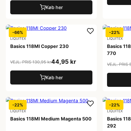
Køb her
-66%
-22%
LIQUITEX
LIQUITEX
Basics 118Ml Copper 230
Basics 11
770
44,95 kr
VEJL. PRIS 130,95 kr
VEJL. PRIS 5
Køb her
-22%
-22%
LIQUITEX
LIQUITEX
Basics 118Ml Medium Magenta 500
Basics 11
292