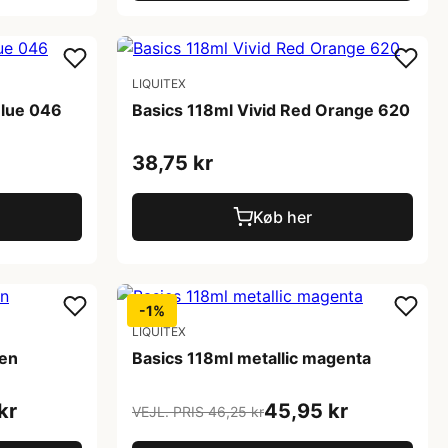
LIQUITEX
Blue 046
Basics 118ml Vivid Red Orange 620
38,75 kr
Køb her
-1%
LIQUITEX
een
Basics 118ml metallic magenta
kr
45,95 kr
VEJL. PRIS 46,25 kr