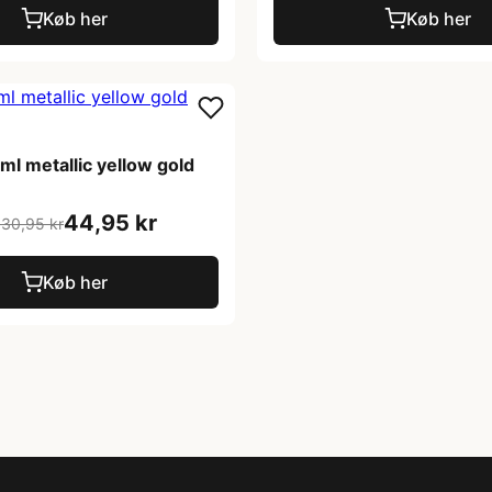
Køb her
Køb her
ml metallic yellow gold
44,95 kr
130,95 kr
Køb her