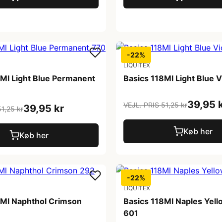
-22%
LIQUITEX
8Ml Light Blue Permanent
Basics 118Ml Light Blue V
39,95 
VEJL. PRIS 51,25 kr
39,95 kr
1,25 kr
Køb her
Køb her
-22%
LIQUITEX
8Ml Naphthol Crimson
Basics 118Ml Naples Yel
601