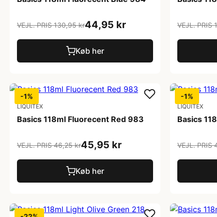
44,95 kr
VEJL. PRIS 130,95 kr
VEJL. PRIS 
Køb her
-1%
-1%
LIQUITEX
LIQUITEX
Basics 118ml Fluorecent Red 983
Basics 11
45,95 kr
VEJL. PRIS 46,25 kr
VEJL. PRIS 
Køb her
-22%