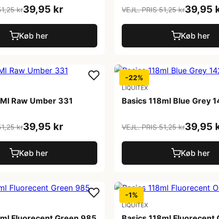
39,95 kr
39,95 
1,25 kr
VEJL. PRIS 51,25 kr
Køb her
Køb her
-22%
LIQUITEX
8Ml Raw Umber 331
Basics 118ml Blue Grey 1
39,95 kr
39,95 
1,25 kr
VEJL. PRIS 51,25 kr
Køb her
Køb her
-1%
LIQUITEX
8ml Fluorecent Green 985
Basics 118ml Fluorecent