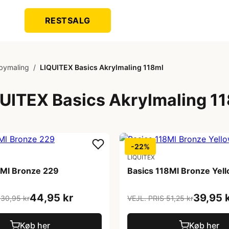
RESTSALG
bymaling
/
LIQUITEX Basics Akrylmaling 118ml
UITEX Basics Akrylmaling 1
-22%
LIQUITEX
8Ml Bronze 229
Basics 118Ml Bronze Yel
44,95 kr
39,95 
130,95 kr
VEJL. PRIS 51,25 kr
Køb her
Køb her