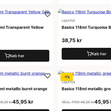
LIQUITEX
8ml Transparent Yellow
Basics 118ml Turquoise 
38,75 kr
Køb her
Køb her
-1%
LIQUITEX
ml metallic burnt orange
Basics 118ml metallic gr
45,95 kr
45,95 
46,25 kr
VEJL. PRIS 46,25 kr