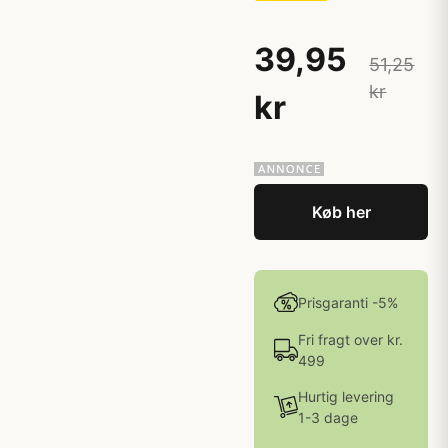
39,95
51,25
kr
kr
Køb her
Prisgaranti -5%
Fri fragt over kr.
499
Hurtig levering
1-3 dage