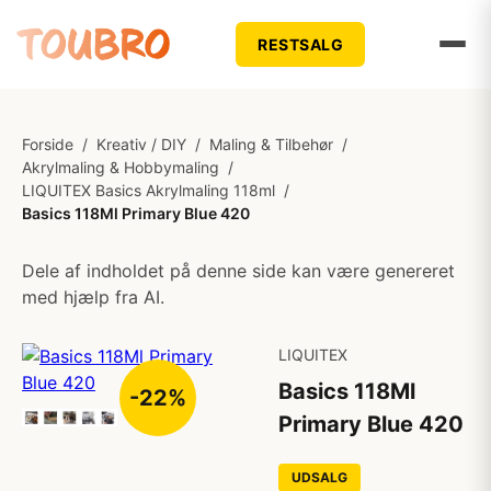
RESTSALG
Forside
/
Kreativ / DIY
/
Maling & Tilbehør
/
Akrylmaling & Hobbymaling
/
LIQUITEX Basics Akrylmaling 118ml
/
Basics 118Ml Primary Blue 420
Dele af indholdet på denne side kan være genereret
med hjælp fra AI.
LIQUITEX
Basics 118Ml
-22%
Primary Blue 420
UDSALG