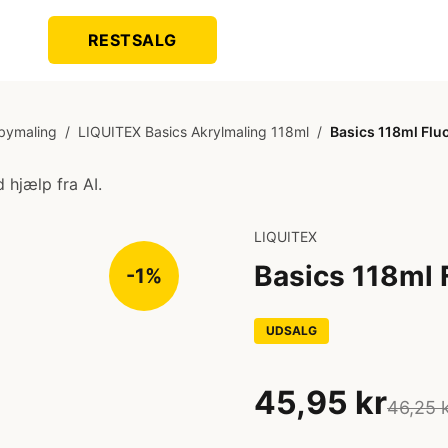
RESTSALG
bymaling
/
LIQUITEX Basics Akrylmaling 118ml
/
Basics 118ml Flu
 hjælp fra AI.
LIQUITEX
Basics 118ml 
-1%
UDSALG
45,95 kr
46,25 