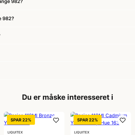
range 982?
ge 982?
?
Du er måske interesseret i
SPAR 22%
SPAR 22%
LIQUITEX
LIQUITEX