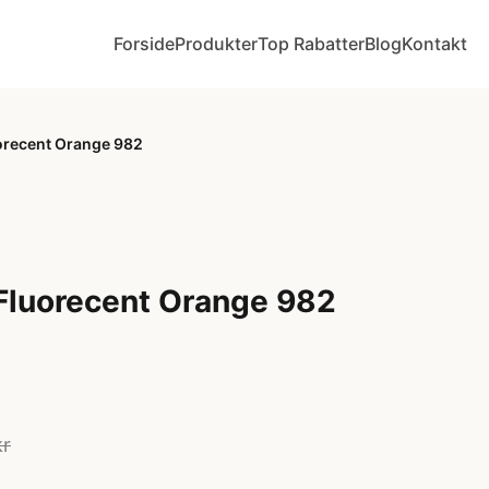
Forside
Produkter
Top Rabatter
Blog
Kontakt
orecent Orange 982
Fluorecent Orange 982
kr