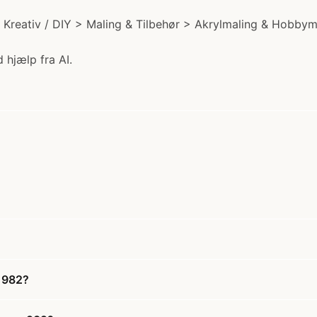
 Kreativ / DIY > Maling & Tilbehør > Akrylmaling & Hobbyma
 hjælp fra AI.
e 982?