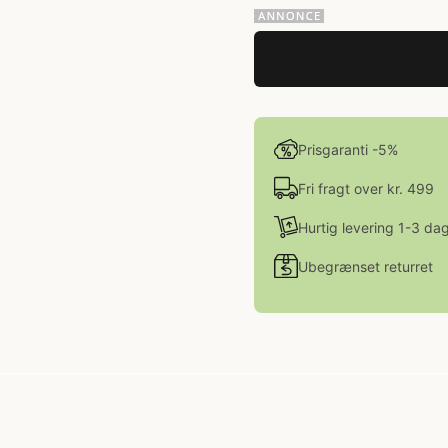
Prisgaranti -5%
Fri fragt over kr. 499
Hurtig levering 1-3 da
Ubegrænset returret