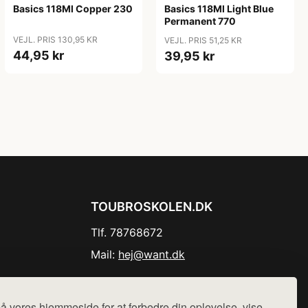
Basics 118Ml Copper 230
Basics 118Ml Light Blue
Permanent 770
VEJL. PRIS 130,95 KR
VEJL. PRIS 51,25 KR
44,95 kr
39,95 kr
TOUBROSKOLEN.DK
Tlf. 78768672
Mail:
hej@want.dk
Cookie- og privatlivspolitik
å vores hjemmeside for at forbedre din oplevelse, vise